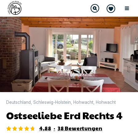
DIREKT BUCHBAR
Deutschland
,
Schleswig-Holstein
,
Hohwacht
,
Hohwacht
Ostseeliebe Erd Rechts 4
4,88
·
38
Bewertungen