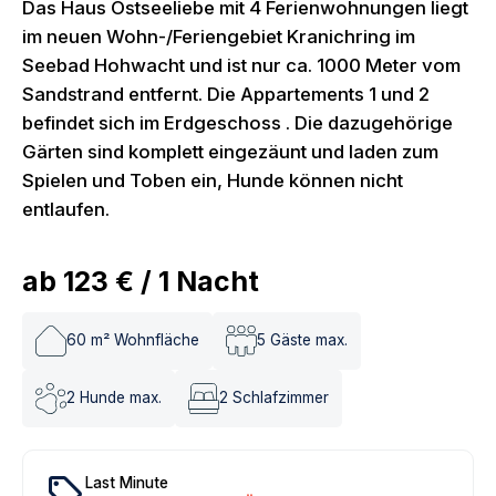
Das Haus Ostseeliebe mit 4 Ferienwohnungen liegt
im neuen Wohn-/Feriengebiet Kranichring im
Seebad Hohwacht und ist nur ca. 1000 Meter vom
Sandstrand entfernt. Die Appartements 1 und 2
befindet sich im Erdgeschoss . Die dazugehörige
Gärten sind komplett eingezäunt und laden zum
Spielen und Toben ein, Hunde können nicht
entlaufen.
ab
123 €
/
1
Nacht
60
m² Wohnfläche
5
Gäste max.
2
Hunde max.
2
Schlafzimmer
local_offer
Last Minute