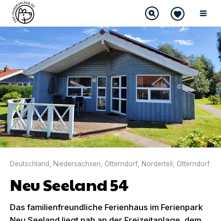
DIREKT BUCHBAR
Deutschland
,
Niedersachsen
,
Otterndorf
,
Norderteil
,
Otterndorf
Neu Seeland 54
Das familienfreundliche Ferienhaus im Ferienpark
Neu Seeland liegt nah an der Freizeitanlage, dem