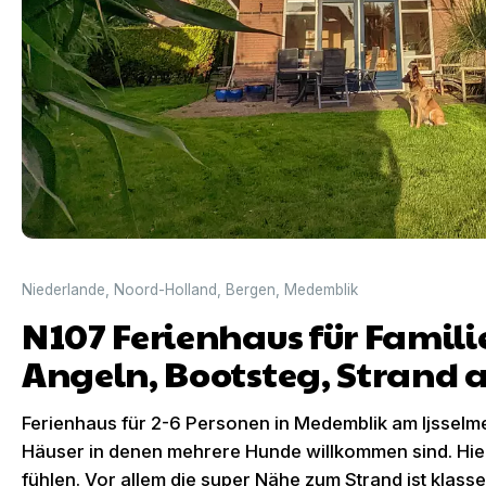
Niederlande
,
Noord-Holland
,
Bergen
,
Medemblik
N107 Ferienhaus für Famil
Angeln, Bootsteg, Strand 
Ferienhaus für 2-6 Personen in Medemblik am Ijsselm
Häuser in denen mehrere Hunde willkommen sind. Hie
fühlen. Vor allem die super Nähe zum Strand ist klasse!