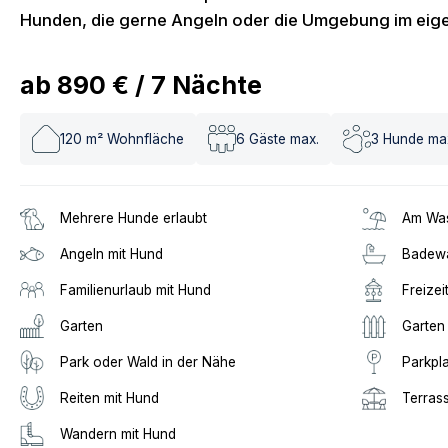
Hunden, die gerne Angeln oder die Umgebung im eig
ab
890 €
/
7
Nächte
120
m² Wohnfläche
6
Gäste max.
3
Hunde ma
Mehrere Hunde erlaubt
Am Was
Angeln mit Hund
Badew
Familienurlaub mit Hund
Freizei
Garten
Garten
Park oder Wald in der Nähe
Parkpl
Reiten mit Hund
Terras
Wandern mit Hund