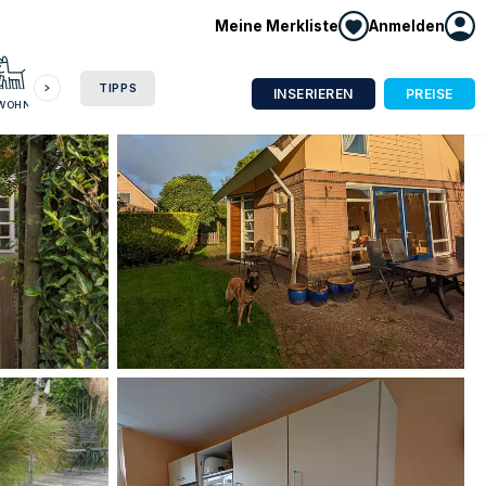
Meine Merkliste
Anmelden
HAUSBOOT
HOTEL
CAMPING
WOHNMOBIL
TIPPS
INSERIEREN
PREISE
NWOHNUNG