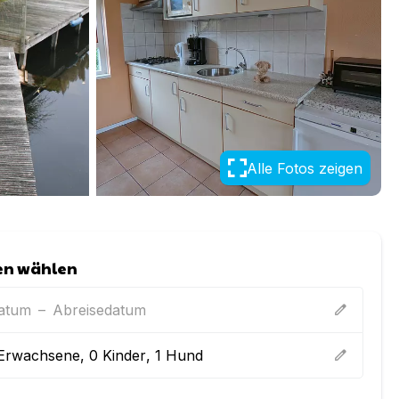
Alle Fotos zeigen
en wählen
datum
–
Abreisedatum
edit
Erwachsene
,
0
Kinder
,
1
Hund
edit