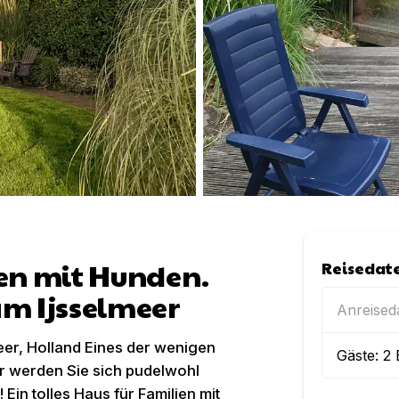
ien mit Hunden.
Reisedat
am Ijsselmeer
Anreise
eer, Holland Eines der wenigen
Gäste:
2
r werden Sie sich pudelwohl
 Ein tolles Haus für Familien mit