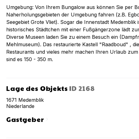
Umgebung: Von Ihrem Bungalow aus können Sie per Bo
Naherholungsgebieten der Umgebung fahren (z.B. Egbo
Seegebiet Grote Vliet). Sogar die Innenstadt Medemblik i
historisches Städtchen mit einer Fußgängerzone lädt z
Diverse Museen laden Sie zu einem Besuch ein (Dampf
Mehlmuseum). Das restaurierte Kastell "Raadboud" , di
Restaurants und vieles mehr machen Ihren Urlaub zum 
sind es 150 - 350 m.
Lage des Objekts
ID
2168
1671
Medemblik
Niederlande
Gastgeber
chevron_right