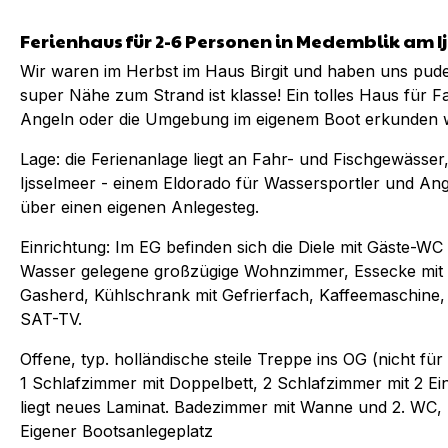
Ferienhaus für 2-6 Personen in Medemblik am I
Wir waren im Herbst im Haus Birgit und haben uns pudel
super Nähe zum Strand ist klasse! Ein tolles Haus für F
Angeln oder die Umgebung im eigenem Boot erkunden w
Lage: die Ferienanlage liegt an Fahr- und Fischgewässe
Ijsselmeer - einem Eldorado für Wassersportler und An
über einen eigenen Anlegesteg.
Einrichtung: Im EG befinden sich die Diele mit Gäste-W
Wasser gelegene großzügige Wohnzimmer, Essecke mit 
Gasherd, Kühlschrank mit Gefrierfach, Kaffeemaschine,
SAT-TV.
Offene, typ. holländische steile Treppe ins OG (nicht für
1 Schlafzimmer mit Doppelbett, 2 Schlafzimmer mit 2 Ei
liegt neues Laminat. Badezimmer mit Wanne und 2. WC,
Eigener Bootsanlegeplatz