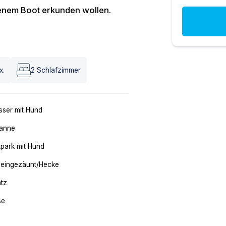
enem Boot erkunden wollen.
x.
2
Schlafzimmer
ser mit Hund
anne
tpark mit Hund
 eingezäunt/Hecke
atz
se