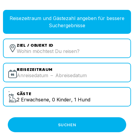
Reisezeitraum und Gästezahl angeben für bessere
Suchergebnisse
ZIEL / OBJEKT ID
REISEZEITRAUM
Anreisedatum
–
Abreisedatum
GÄSTE
2
Erwachsene
,
0
Kinder
,
1
Hund
SUCHEN