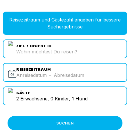
Reisezeitraum und Gästezahl angeben für bessere
Suchergebnisse
ZIEL / OBJEKT ID
REISEZEITRAUM
Anreisedatum
–
Abreisedatum
GÄSTE
2
Erwachsene
,
0
Kinder
,
1
Hund
SUCHEN