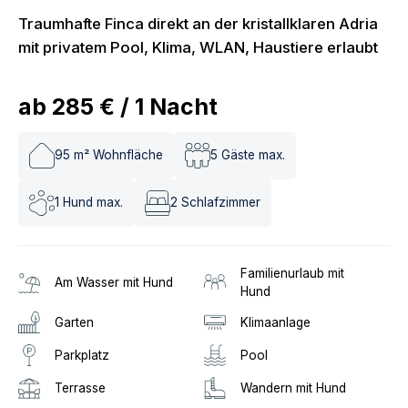
Traumhafte Finca direkt an der kristallklaren Adria
mit privatem Pool, Klima, WLAN, Haustiere erlaubt
ab
285 €
/
1
Nacht
95
m² Wohnfläche
5
Gäste max.
1
Hund max.
2
Schlafzimmer
Familienurlaub mit
Am Wasser mit Hund
Hund
Garten
Klimaanlage
Parkplatz
Pool
Terrasse
Wandern mit Hund