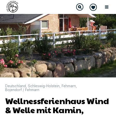
Deutschland
,
Schleswig-Holstein
,
Fehmarn
,
Bojendorf / Fehmarn
Wellnessferienhaus Wind
& Welle mit Kamin,