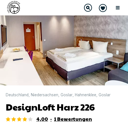
DIREKT BUCHBAR
Deutschland
,
Niedersachsen
,
Goslar
,
Hahnenklee
,
Goslar
DesignLoft Harz 226
4,00
·
1
Bewertungen