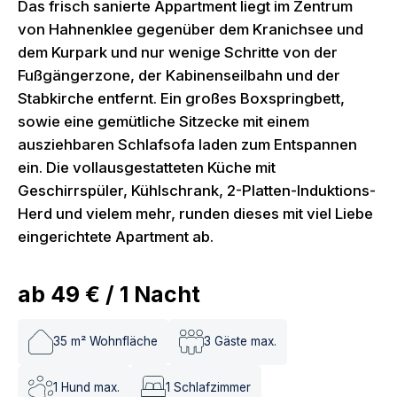
Das frisch sanierte Appartment liegt im Zentrum
von Hahnenklee gegenüber dem Kranichsee und
dem Kurpark und nur wenige Schritte von der
Fußgängerzone, der Kabinenseilbahn und der
Stabkirche entfernt. Ein großes Boxspringbett,
sowie eine gemütliche Sitzecke mit einem
ausziehbaren Schlafsofa laden zum Entspannen
ein. Die vollausgestatteten Küche mit
Geschirrspüler, Kühlschrank, 2-Platten-Induktions-
Herd und vielem mehr, runden dieses mit viel Liebe
eingerichtete Apartment ab.
ab
49 €
/
1
Nacht
35
m² Wohnfläche
3
Gäste max.
1
Hund max.
1
Schlafzimmer