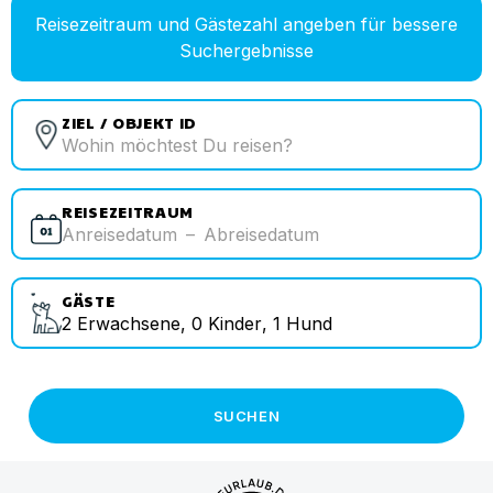
Reisezeitraum und Gästezahl angeben für bessere
Suchergebnisse
ZIEL / OBJEKT ID
REISEZEITRAUM
Anreisedatum
–
Abreisedatum
GÄSTE
2
Erwachsene
,
0
Kinder
,
1
Hund
SUCHEN