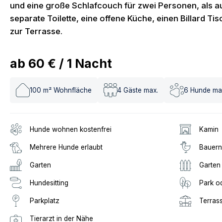
und eine große Schlafcouch für zwei Personen, als a
separate Toilette, eine offene Küche, einen Billard T
zur Terrasse.
ab
60 €
/
1
Nacht
100
m² Wohnfläche
4
Gäste max.
6
Hunde ma
Hunde wohnen kostenfrei
Kamin
Mehrere Hunde erlaubt
Bauern
Garten
Garten
Hundesitting
Park o
Parkplatz
Terras
Tierarzt in der Nähe