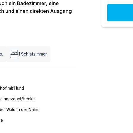
uch ein Badezimmer, eine
isch und einen direkten Ausgang
x.
1
Schlafzimmer
hof mit Hund
 eingezäunt/Hecke
der Wald in der Nähe
se