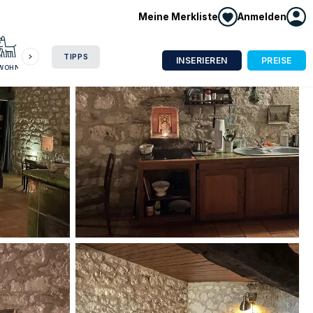
Meine Merkliste
Anmelden
HAUSBOOT
HOTEL
CAMPING
WOHNMOBIL
TIPPS
INSERIEREN
PREISE
NWOHNUNG