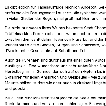
Es gibt jedoch für Tagesausflüge reichlich Angebot. Sei
entfernte alte Festungsstadt Lauzerte, die typischen w
in vielen Städten der Region, mal groß mal klein und i
Die nicht nur wegen ihres Weines bekannte Stadt Chaho
Trüffelmärkten Frankreichs, oder wenn doch lieber in d
zwischen dem sanft dahin fließenden Fluss Lot und de
wunderbaren alten Städten, Burgen und Schlössern, wi
d’Arc kennt. - Geschichte auf Schritt und Tritt.
Auch die Pyrenäen sind durchaus mit einer guten Autost
Ausflugsziel. Eine wunderbare und sehr unberührte Natu
Herbstbeginn mit Schnee, der sich auf den Gipfeln bis in
Skifahren für jeden Anspruch und Geldbeutel - wie zum 
Mountainbiken ist dort wie aber auch in direkter Umgeb
und populär.
Bei all den Möglichkeiten steht jedoch die Seele baumel
Runterkommen und vor allem entschleunigen. Ein wenig