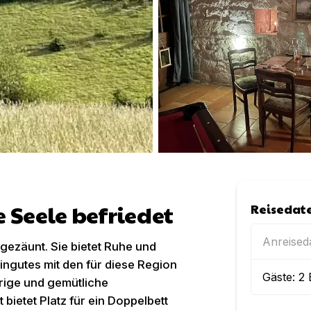
e Seele befriedet
Reisedat
Anreise
ngezäunt. Sie bietet Ruhe und
ngutes mit den für diese Region
Gäste:
2
urige und gemütliche
ietet Platz für ein Doppelbett