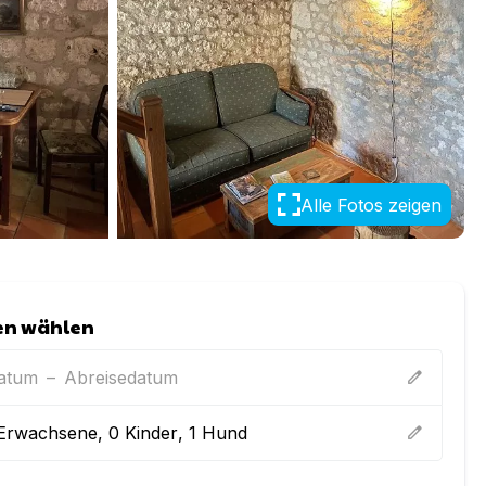
Alle Fotos zeigen
en wählen
datum
–
Abreisedatum
edit
Erwachsene
,
0
Kinder
,
1
Hund
edit