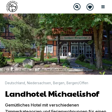
Deutschland
,
Niedersachsen
,
Bergen
,
Bergen/Offen
Landhotel Michaelishof
Gemütliches Hotel mit verschiedenen
Zimmerkategorien und Ferienwohnungen für einen