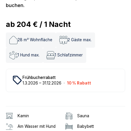
buchen.
ab
204 €
/
1
Nacht
28
m² Wohnfläche
2
Gäste max.
1
Hund max.
1
Schlafzimmer
local_offer
Frühbucherrabatt
1
.
3
.
2026
–
31
.
12
.
2026
·
10
% Rabatt
Kamin
Sauna
Am Wasser mit Hund
Babybett