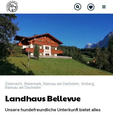
Österreich
,
Steiermark
,
Ramsau am Dachstein
,
Vorberg
,
Ramsau am Dachstein
Landhaus Bellevue
Unsere hundefreundliche Unterkunft bietet alles