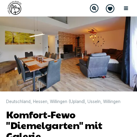
DIREKT BUCHBAR
Deutschland
,
Hessen
,
Willingen (Upland)
,
Usseln
,
Willingen
Komfort-Fewo
"Diemelgarten" mit
Galerie