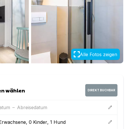
Alle Fotos zeigen
en wählen
DIREKT BUCHBAR
datum
–
Abreisedatum
edit
Erwachsene
,
0
Kinder
,
1
Hund
edit