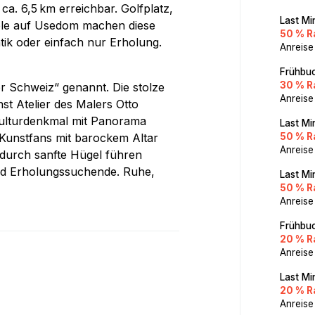
ca. 6,5 km erreichbar. Golfplatz,
Last Mi
ele auf Usedom machen diese
50 % R
ik oder einfach nur Erholung.
Anreise
Frühbuc
30 % R
er Schweiz“ genannt. Die stolze
Anreise
t Atelier des Malers Otto
Kulturdenkmal mit Panorama
Last Mi
t Kunstfans mit barockem Altar
50 % R
Anreise
urch sanfte Hügel führen
und Erholungssuchende. Ruhe,
Last Mi
50 % R
Anreise
Frühbuc
20 % R
Anreise
Last Mi
20 % R
Anreise