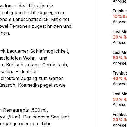
Anreise
om – ideal für alle, die
Frühbuc
 ruhig und leicht abgelegen in
10 % R
önem Landschaftsblick. Mit einer
Anreise
 zwei Personen zugeschnitten und
Last Mi
chen.
30 % R
Anreise
mit bequemer Schlafmöglichkeit,
Last Mi
gestalteten Wohn- und
50 % R
Anreise
inen Kühlschrank mit Gefrierfach,
chine – ideal für
Frühbuc
it direktem Zugang zum Garten
40 % R
Anreise
sstisch, Kosmetikspiegel sowie
Last Mi
50 % R
Anreise
n Restaurants (500 m),
Frühbuc
f (5 km). Der nächste See liegt
30 % R
ergänge oder sportliche
Anreise