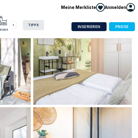
Meine Merkliste
Anmelden
HAUSBOOT
HOTEL
CAMPING
WOHNMOBIL
TIPPS
INSERIEREN
PREISE
NWOHNUNG