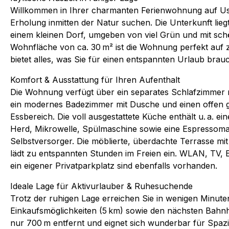
Willkommen in Ihrer charmanten Ferienwohnung auf Used
Erholung inmitten der Natur suchen. Die Unterkunft liegt
einem kleinen Dorf, umgeben von viel Grün und mit sch
Wohnfläche von ca. 30 m² ist die Wohnung perfekt auf
bietet alles, was Sie für einen entspannten Urlaub brau
Komfort & Ausstattung für Ihren Aufenthalt
Die Wohnung verfügt über ein separates Schlafzimmer 
ein modernes Badezimmer mit Dusche und einen offen 
Essbereich. Die voll ausgestattete Küche enthält u. a. e
Herd, Mikrowelle, Spülmaschine sowie eine Espressomas
Selbstversorger. Die möblierte, überdachte Terrasse m
lädt zu entspannten Stunden im Freien ein. WLAN, TV, E
ein eigener Privatparkplatz sind ebenfalls vorhanden.
Ideale Lage für Aktivurlauber & Ruhesuchende
Trotz der ruhigen Lage erreichen Sie in wenigen Minute
Einkaufsmöglichkeiten (5 km) sowie den nächsten Bahnho
nur 700 m entfernt und eignet sich wunderbar für Spazi