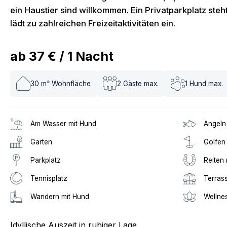
ein Haustier sind willkommen. Ein Privatparkplatz st
lädt zu zahlreichen Freizeitaktivitäten ein.
ab
37 €
/
1
Nacht
30
m² Wohnfläche
2
Gäste max.
1
Hund max.
Am Wasser mit Hund
Angeln
Garten
Golfen
Parkplatz
Reiten 
Tennisplatz
Terras
Wandern mit Hund
Wellne
Idyllische Auszeit in ruhiger Lage