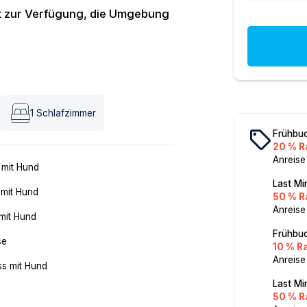
eht zur Verfügung, die Umgebung
1
Schlafzimmer
local_offer
Frühbuc
20 % R
Anreise
 mit Hund
Last Mi
 mit Hund
50 % R
Anreise
mit Hund
Frühbuc
se
10 % R
Anreise
ss mit Hund
Last Mi
50 % R