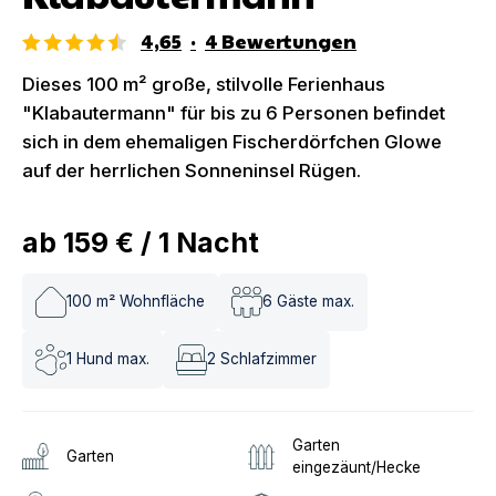
4,65
·
4
Bewertungen
Dieses 100 m² große, stilvolle Ferienhaus
"Klabautermann" für bis zu 6 Personen befindet
sich in dem ehemaligen Fischerdörfchen Glowe
auf der herrlichen Sonneninsel Rügen.
ab
159 €
/
1
Nacht
100
m² Wohnfläche
6
Gäste max.
1
Hund max.
2
Schlafzimmer
Garten
Garten
eingezäunt/Hecke