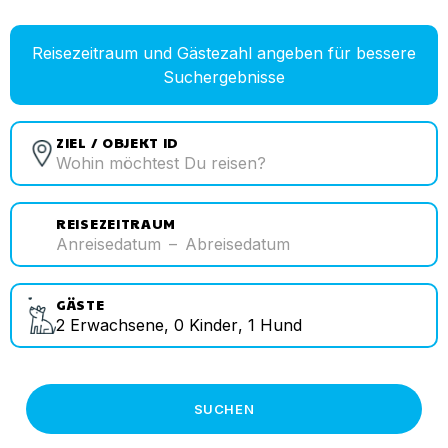
Reisezeitraum und Gästezahl angeben für bessere
Suchergebnisse
ZIEL / OBJEKT ID
REISEZEITRAUM
Anreisedatum
–
Abreisedatum
GÄSTE
2
Erwachsene
,
0
Kinder
,
1
Hund
SUCHEN