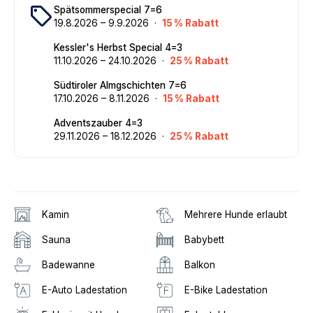
local_offer
Spätsommerspecial 7=6
19
.
8
.
2026
–
9
.
9
.
2026
·
15
% Rabatt
Kessler's Herbst Special 4=3
11
.
10
.
2026
–
24
.
10
.
2026
·
25
% Rabatt
Südtiroler Almgschichten 7=6
17
.
10
.
2026
–
8
.
11
.
2026
·
15
% Rabatt
Adventszauber 4=3
29
.
11
.
2026
–
18
.
12
.
2026
·
25
% Rabatt
Kamin
Mehrere Hunde erlaubt
Sauna
Babybett
Badewanne
Balkon
E-Auto Ladestation
E-Bike Ladestation