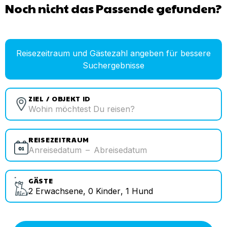
Noch nicht das Passende gefunden?
Reisezeitraum und Gästezahl angeben für bessere
Suchergebnisse
ZIEL / OBJEKT ID
REISEZEITRAUM
Anreisedatum
–
Abreisedatum
GÄSTE
2
Erwachsene
,
0
Kinder
,
1
Hund