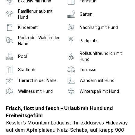
Exklusiv mit Hund
Fahrstuhl
Familienurlaub mit
Garten
Hund
Kinderbett
Nachhaltig mit Hund
Park oder Wald in der
Parkplatz
Nähe
Rollstuhlfreundlich mit
Pool
Hund
Stadtnah
Terrasse
Tierarzt in der Nähe
Wandern mit Hund
Wellness mit Hund
Winterspaß mit Hund
Frisch, flott und fesch – Urlaub mit Hund und
Freiheitsgefühl
Kessler’s Mountain Lodge ist Ihr exklusives Hideaway
auf dem Apfelplateau Natz-Schabs, auf knapp 900