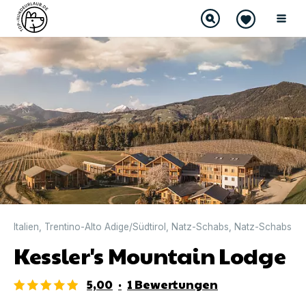
Italien
,
Trentino-Alto Adige/Südtirol
,
Natz-Schabs
,
Natz-Schabs
Kessler's Mountain Lodge
5,00
·
1
Bewertungen