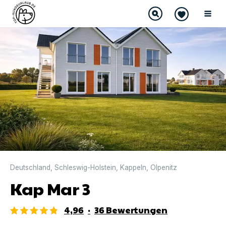
DIREKT BUCHBAR
Deutschland
,
Schleswig-Holstein
,
Kappeln
,
Olpenitz
Kap Mar 3
4,96
·
36
Bewertungen