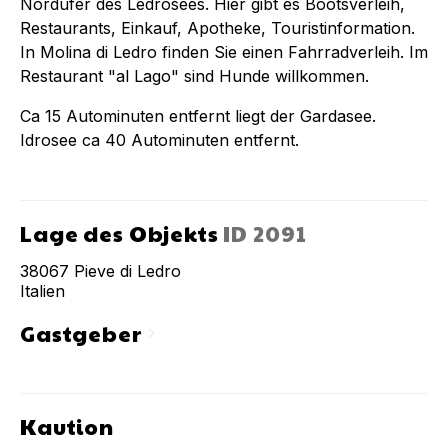
Nordufer des Ledrosees. Hier gibt es Bootsverleih,
Restaurants, Einkauf, Apotheke, Touristinformation.
In Molina di Ledro finden Sie einen Fahrradverleih. Im
Restaurant "al Lago" sind Hunde willkommen.
Ca 15 Autominuten entfernt liegt der Gardasee.
Idrosee ca 40 Autominuten entfernt.
Lage des Objekts
ID
2091
38067
Pieve di Ledro
Italien
Gastgeber
chevron_right
Kaution