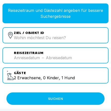
Reisezeitraum und Gästezahl angeben für bessere
Suchergebnisse
ZIEL / OBJEKT ID
REISEZEITRAUM
Anreisedatum
–
Abreisedatum
GÄSTE
2
Erwachsene
,
0
Kinder
,
1
Hund
SUCHEN