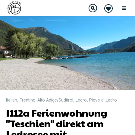
Italien
,
Trentino-Alto Adige/Südtirol
,
Ledro
,
Pieve di Ledro
I112a Ferienwohnung
"Teschien" direkt am
Ledrosee mit