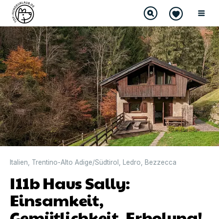
Italien
,
Trentino-Alto Adige/Südtirol
,
Ledro
,
Bezzecca
I11b Haus Sally:
Einsamkeit,
Gemütlichkeit, Erholung!