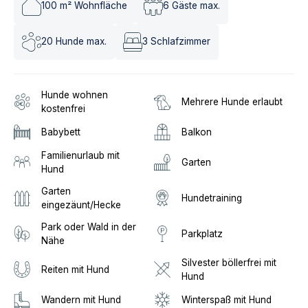
100
m² Wohnfläche
6
Gäste max.
20
Hunde max.
3
Schlafzimmer
Hunde wohnen
Mehrere Hunde erlaubt
kostenfrei
Babybett
Balkon
Familienurlaub mit
Garten
Hund
Garten
Hundetraining
eingezäunt/Hecke
Park oder Wald in der
Parkplatz
Nähe
Silvester böllerfrei mit
Reiten mit Hund
Hund
Wandern mit Hund
Winterspaß mit Hund