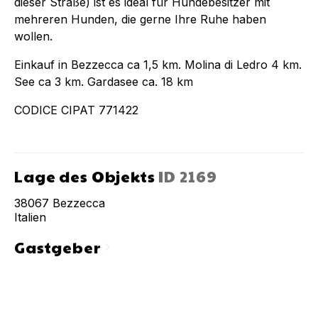
dieser Straße) ist es ideal für Hundebesitzer mit
mehreren Hunden, die gerne Ihre Ruhe haben
wollen.
Einkauf in Bezzecca ca 1,5 km. Molina di Ledro 4 km.
See ca 3 km. Gardasee ca. 18 km
CODICE CIPAT 771422
Lage des Objekts
ID
2169
38067
Bezzecca
Italien
Gastgeber
chevron_right