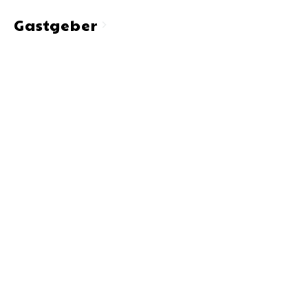
Gastgeber
chevron_right