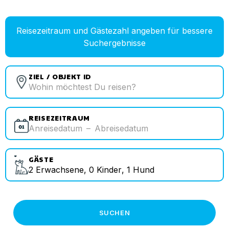
Reisezeitraum und Gästezahl angeben für bessere
Suchergebnisse
ZIEL / OBJEKT ID
REISEZEITRAUM
Anreisedatum
–
Abreisedatum
GÄSTE
2
Erwachsene
,
0
Kinder
,
1
Hund
SUCHEN