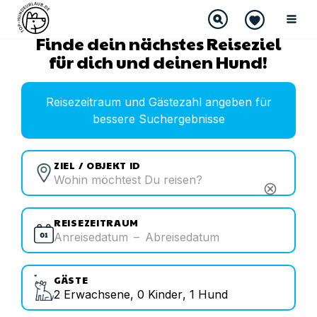
Finde dein nächstes Reiseziel
für dich und deinen Hund!
Reisezeitraum und Gästezahl angeben für
bessere Suchergebnisse
ZIEL / OBJEKT ID
cancel
REISEZEITRAUM
Anreisedatum
–
Abreisedatum
GÄSTE
2
Erwachsene
,
0
Kinder
,
1
Hund