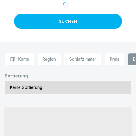
SUCHEN
map
Karte
Region
Schlafzimmer
Preis
D
Sortierung
Urlaub mit Hund