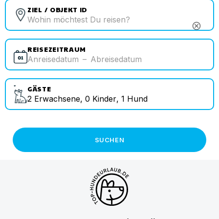
ZIEL / OBJEKT ID
cancel
REISEZEITRAUM
Anreisedatum
–
Abreisedatum
GÄSTE
2
Erwachsene
,
0
Kinder
,
1
Hund
SUCHEN