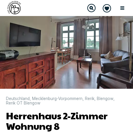
Deutschland
,
Mecklenburg-Vorpommern
,
Rerik
,
Blengow
,
Rerik OT Blengow
Herrenhaus 2-Zimmer
Wohnung 8