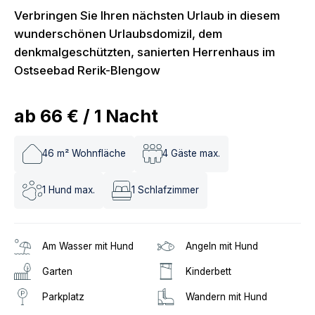
Verbringen Sie Ihren nächsten Urlaub in diesem
wunderschönen Urlaubsdomizil, dem
denkmalgeschützten, sanierten Herrenhaus im
Ostseebad Rerik-Blengow
ab
66 €
/
1
Nacht
46
m² Wohnfläche
4
Gäste max.
1
Hund max.
1
Schlafzimmer
Am Wasser mit Hund
Angeln mit Hund
Garten
Kinderbett
Parkplatz
Wandern mit Hund