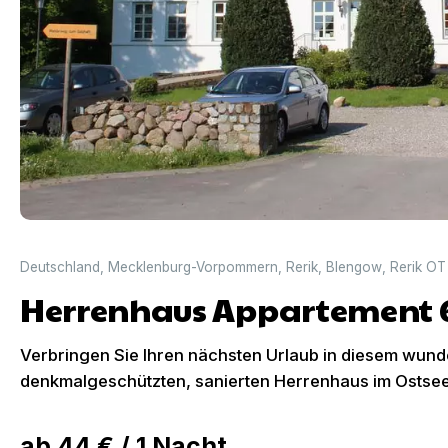
Deutschland
,
Mecklenburg-Vorpommern
,
Rerik
,
Blengow
,
Rerik OT
Herrenhaus Appartement 
Verbringen Sie Ihren nächsten Urlaub in diesem wun
denkmalgeschützten, sanierten Herrenhaus im Ostse
ab
44 €
/
1
Nacht