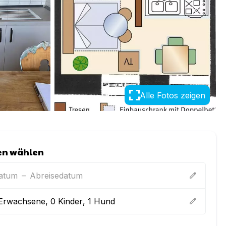
Alle Fotos zeigen
en wählen
datum
–
Abreisedatum
edit
Erwachsene
,
0
Kinder
,
1
Hund
edit