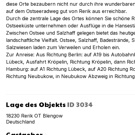
diese Orte bezaubern nicht nur durch ihre wunderbare
auf dem Ostseeradweg gut von Rerik aus erreichbar.
Durch die zentrale Lage des Ortes können Sie schöne R
Ostseeküste unternehmen oder Ausflüge in die Hansest
Zwischen Ostsee und Salzhaff gelegen bietet das heuti
landschaftliche Vielfalt. Ostsee, Salzhaff, Badestrände, S
Salzwiesen laden zum Verweilen und Erholen ein.
Zur Anreise: Aus Richtung Berlin: auf A19 bis Autobah
Lübeck, Ausfahrt Kröpelin, Richtung Kröpelin, dann Ric
Hamburg: auf A1 Richtung Lübeck, auf A20 Richtung Ro
Richtung Neubukow, in Neubukow Abzweig in Richtung 
Lage des Objekts
ID
3034
18230
Rerik OT Blengow
Deutschland
Gastgeber
chevron_right