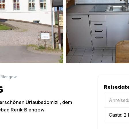
 Blengow
6
Reisedat
Anreise
derschönen Urlaubsdomizil, dem
ebad Rerik-Blengow
Gäste:
2