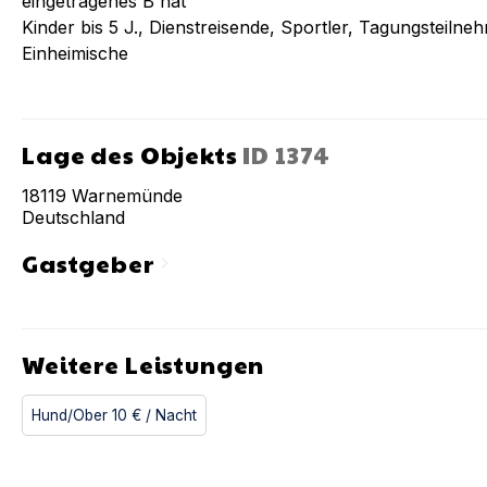
eingetragenes B hat
Kinder bis 5 J., Dienstreisende, Sportler, Tagungsteiln
Einheimische
Lage des Objekts
ID
1374
18119
Warnemünde
Deutschland
Gastgeber
chevron_right
Weitere Leistungen
Hund/Ober
10 €
/ Nacht