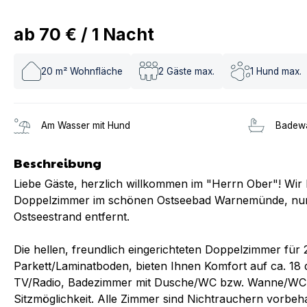
ab
70 €
/
1
Nacht
20
m² Wohnfläche
2
Gäste max.
1
Hund max.
Am Wasser mit Hund
Badew
Beschreibung
Liebe Gäste, herzlich willkommen im "Herrn Ober"! Wir b
Doppelzimmer im schönen Ostseebad Warnemünde, nu
Ostseestrand entfernt.
Die hellen, freundlich eingerichteten Doppelzimmer für 2
Parkett/Laminatboden, bieten Ihnen Komfort auf ca. 18 
TV/Radio, Badezimmer mit Dusche/WC bzw. Wanne/WC u
Sitzmöglichkeit. Alle Zimmer sind Nichtrauchern vorbeha