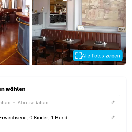
Alle Fotos zeigen
en wählen
datum
–
Abreisedatum
edit
Erwachsene
,
0
Kinder
,
1
Hund
edit