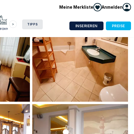
Meine Merkliste
Anmelden
HAUSBOOT
HOTEL
CAMPING
WOHNMOBIL
TIPPS
INSERIEREN
PREISE
NWOHNUNG