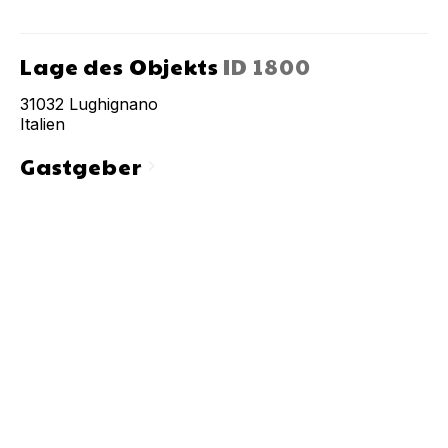
Lage des Objekts
ID
1800
31032
Lughignano
Italien
Gastgeber
chevron_right