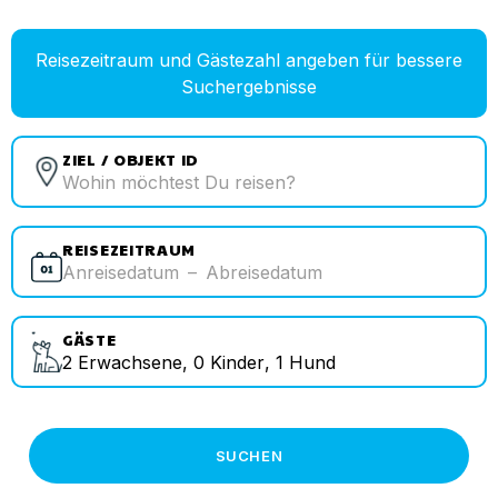
Reisezeitraum und Gästezahl angeben für bessere
Suchergebnisse
ZIEL / OBJEKT ID
REISEZEITRAUM
Anreisedatum
–
Abreisedatum
GÄSTE
2
Erwachsene
,
0
Kinder
,
1
Hund
SUCHEN