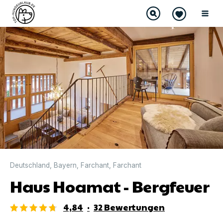
DIREKT BUCHBAR
Deutschland
,
Bayern
,
Farchant
,
Farchant
Haus Hoamat - Bergfeuer
4,84
·
32
Bewertungen