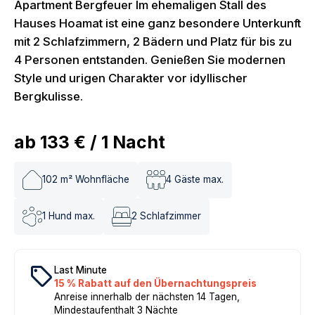
Apartment Bergfeuer Im ehemaligen Stall des
Hauses Hoamat ist eine ganz besondere Unterkunft
mit 2 Schlafzimmern, 2 Bädern und Platz für bis zu
4 Personen entstanden. Genießen Sie modernen
Style und urigen Charakter vor idyllischer
Bergkulisse.
ab
133 €
/
1
Nacht
102
m² Wohnfläche
4
Gäste max.
1
Hund max.
2
Schlafzimmer
local_offer
Last Minute
15 % Rabatt auf den Übernachtungspreis
Anreise innerhalb der nächsten 14 Tagen,
Mindestaufenthalt 3 Nächte