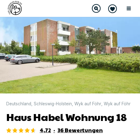
DIREKT BUCHBAR
Deutschland
,
Schleswig-Holstein
,
Wyk auf Föhr
,
Wyk auf Föhr
Haus Habel Wohnung 18
4,72
·
36
Bewertungen