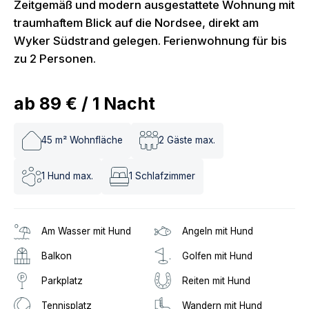
Zeitgemäß und modern ausgestattete Wohnung mit
traumhaftem Blick auf die Nordsee, direkt am
Wyker Südstrand gelegen. Ferienwohnung für bis
zu 2 Personen.
ab
89 €
/
1
Nacht
45
m² Wohnfläche
2
Gäste max.
1
Hund max.
1
Schlafzimmer
Am Wasser mit Hund
Angeln mit Hund
Balkon
Golfen mit Hund
Parkplatz
Reiten mit Hund
Tennisplatz
Wandern mit Hund