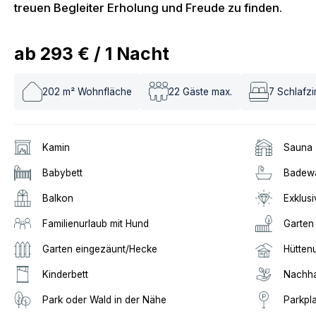
treuen Begleiter Erholung und Freude zu finden.
ab
293 €
/
1
Nacht
202
m² Wohnfläche
22
Gäste max.
7
Schlafz
Kamin
Sauna
Babybett
Badew
Balkon
Exklusi
Familienurlaub mit Hund
Garten
Garten eingezäunt/Hecke
Hütten
Kinderbett
Nachha
Park oder Wald in der Nähe
Parkpl