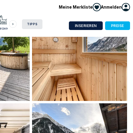
Meine Merkliste
Anmelden
HAUSBOOT
HOTEL
CAMPING
WOHNMOBIL
TIPPS
INSERIEREN
PREISE
NWOHNUNG