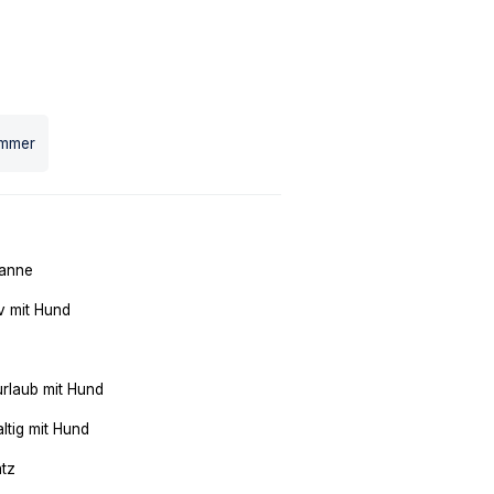
immer
anne
v mit Hund
urlaub mit Hund
ltig mit Hund
atz