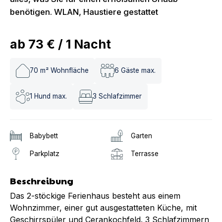
benötigen. WLAN, Haustiere gestattet
ab
73 €
/
1
Nacht
70
m² Wohnfläche
6
Gäste max.
1
Hund max.
3
Schlafzimmer
Babybett
Garten
Parkplatz
Terrasse
Beschreibung
Das 2-stöckige Ferienhaus besteht aus einem
Wohnzimmer, einer gut ausgestatteten Küche, mit
Geschirrspüler und Cerankochfeld. 3 Schlafzimmern