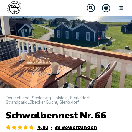
DIREKT BUCHBAR
Deutschland
,
Schleswig-Holstein
,
Sierksdorf
,
Strandpark Lübecker Bucht
,
Sierksdorf
Schwalbennest Nr. 66
4,92
·
39
Bewertungen