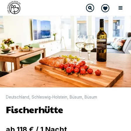
Deutschland
,
Schleswig-Holstein
,
Büsum
,
Büsum
Fischerhütte
ab
118 €
/
1
Nacht