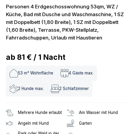
Personen 4 Erdgeschosswohnung 53qm, WZ /
Küche, Bad mit Dusche und Waschmaschine, 1 SZ
mit Doppelbett (1,80 Breite), 1 SZ mit Doppelbett
(1,60 Breite), Terrasse, PKW-Stellplatz,
Fahrradschuppen, Urlaub mit Haustieren
ab
81 €
/
1
Nacht
53
m² Wohnfläche
4
Gäste max.
2
Hunde max.
2
Schlafzimmer
Mehrere Hunde erlaubt
Am Wasser mit Hund
Angeln mit Hund
Garten
Park oder Wald in der