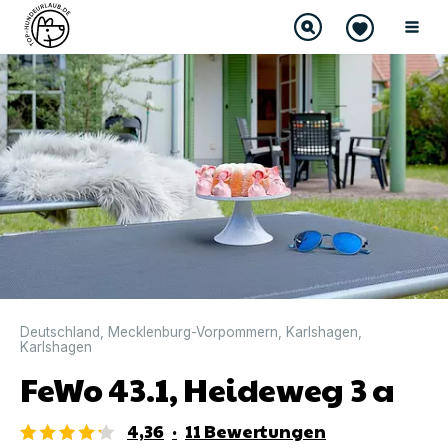
DIREKT BUCHBAR
Deutschland
,
Mecklenburg-Vorpommern
,
Karlshagen
,
Karlshagen
FeWo 43.1, Heideweg 3 a
4,36
·
11
Bewertungen