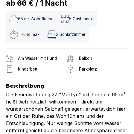
ab
66 €
/
1
Nacht
65
m² Wohnfläche
5
Gäste max.
1
Hund max.
2
Schlafzimmer
Am Wasser mit Hund
Balkon
Kinderbett
Parkplatz
Beschreibung
Die Ferienwohnung 27 "MarLyn" mit ihren ca. 65 m²
heißt dich herzlich willkommen – direkt am
wunderschönen Salzhaff gelegen, erwartet dich hier
ein Ort der Ruhe, des Wohlfühlens und der
Entschleunigung. Nur wenige Schritte vom Wasser
entfernt genießt du die besondere Atmosphäre dieser