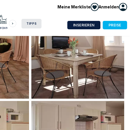
Meine Merkliste
Anmelden
HAUSBOOT
HOTEL
CAMPING
WOHNMOBIL
TIPPS
INSERIEREN
PREISE
NWOHNUNG