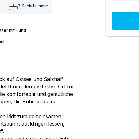
.
2
Schlafzimmer
ser mit Hund
ett
ck auf Ostsee und Salzhaff
tet Ihnen den perfekten Ort für
Die komfortable und gemütliche
uppen, die Ruhe und eine
sch lädt zum gemeinsamen
ntspannt ausklingen lassen,
f.
ächte und verfügt zusätzlich