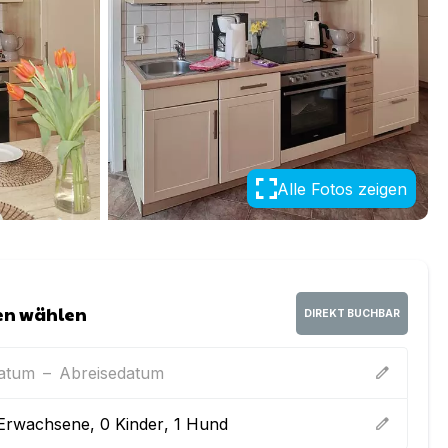
Alle Fotos zeigen
en wählen
DIREKT BUCHBAR
datum
–
Abreisedatum
edit
Erwachsene
,
0
Kinder
,
1
Hund
edit