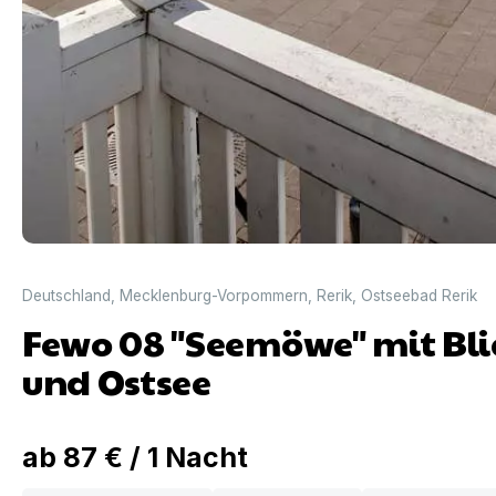
Deutschland
,
Mecklenburg-Vorpommern
,
Rerik
,
Ostseebad Rerik
Fewo 08 "Seemöwe" mit Bli
und Ostsee
ab
87 €
/
1
Nacht