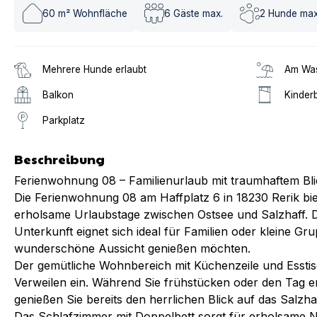
60
m² Wohnfläche
6
Gäste max.
2
Hunde max
Mehrere Hunde erlaubt
Am Was
Balkon
Kinderb
Parkplatz
Beschreibung
Ferienwohnung 08 – Familienurlaub mit traumhaftem Bli
Die Ferienwohnung 08 am Haffplatz 6 in 18230 Rerik bie
erholsame Urlaubstage zwischen Ostsee und Salzhaff. 
Unterkunft eignet sich ideal für Familien oder kleine Gr
wunderschöne Aussicht genießen möchten.
Der gemütliche Wohnbereich mit Küchenzeile und Essti
Verweilen ein. Während Sie frühstücken oder den Tag e
genießen Sie bereits den herrlichen Blick auf das Salzhaf
Das Schlafzimmer mit Doppelbett sorgt für erholsame N