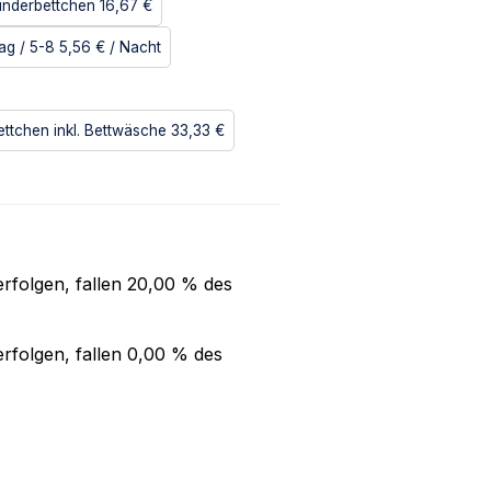
inderbettchen
16,67 €
ag / 5-8
5,56 €
/ Nacht
ettchen inkl. Bettwäsche
33,33 €
rfolgen, fallen
20,00 %
des
rfolgen, fallen
0,00 %
des