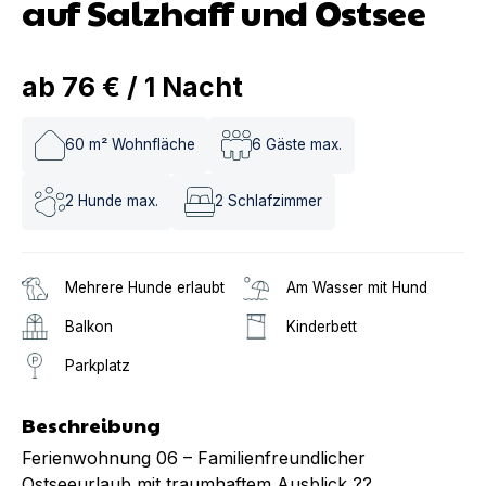
auf Salzhaff und Ostsee
ab
76 €
/
1
Nacht
60
m² Wohnfläche
6
Gäste max.
2
Hunde max.
2
Schlafzimmer
Mehrere Hunde erlaubt
Am Wasser mit Hund
Balkon
Kinderbett
Parkplatz
Beschreibung
Ferienwohnung 06 – Familienfreundlicher
Ostseeurlaub mit traumhaftem Ausblick ??