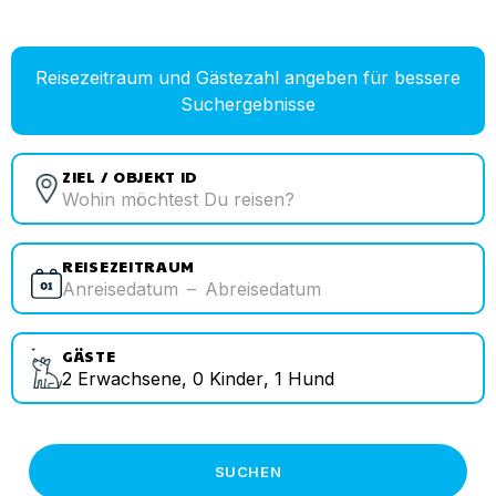
Reisezeitraum und Gästezahl angeben für bessere
Suchergebnisse
ZIEL / OBJEKT ID
REISEZEITRAUM
Anreisedatum
–
Abreisedatum
GÄSTE
2
Erwachsene
,
0
Kinder
,
1
Hund
SUCHEN