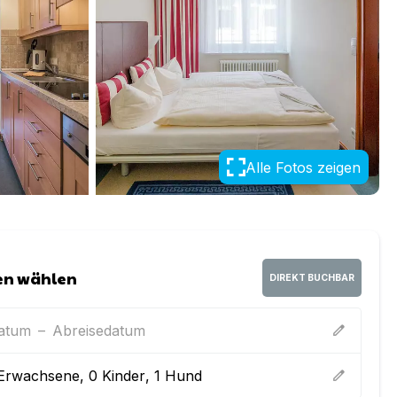
Alle Fotos zeigen
en wählen
DIREKT BUCHBAR
datum
–
Abreisedatum
edit
Erwachsene
,
0
Kinder
,
1
Hund
edit