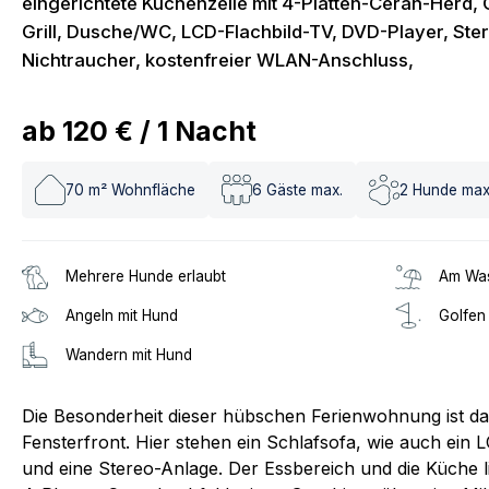
eingerichtete Küchenzeile mit 4-Platten-Ceran-Herd, 
Grill, Dusche/WC, LCD-Flachbild-TV, DVD-Player, Ster
Nichtraucher, kostenfreier WLAN-Anschluss,
ab
120 €
/
1
Nacht
70
m² Wohnfläche
6
Gäste max.
2
Hunde max
Mehrere Hunde erlaubt
Am Was
Angeln mit Hund
Golfen
Wandern mit Hund
Die Besonderheit dieser hübschen Ferienwohnung ist da
Fensterfront. Hier stehen ein Schlafsofa, wie auch ein 
und eine Stereo-Anlage. Der Essbereich und die Küche li