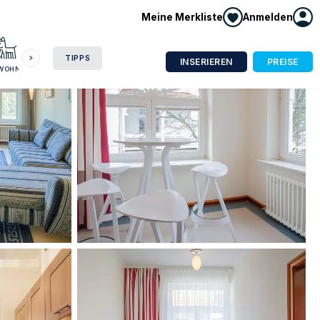
Meine Merkliste
Anmelden
HAUSBOOT
HOTEL
CAMPING
WOHNMOBIL
TIPPS
INSERIEREN
PREISE
NWOHNUNG