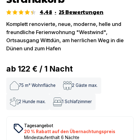
4,48
·
25
Bewertungen
Komplett renovierte, neue, moderne, helle und
freundliche Ferienwohnung "Westwind",
Ortsausgang Wittdün, am herrlichen Weg in die
Dünen und zum Hafen
ab
122 €
/
1
Nacht
75
m² Wohnfläche
2
Gäste max.
2
Hunde max.
1
Schlafzimmer
local_offer
Tagesangebot
20 % Rabatt auf den Übernachtungspreis
Mindestaufenthalt 6 Nächte