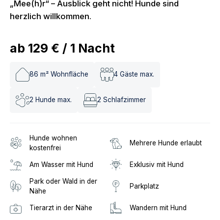
„Mee(h)r“ – Ausblick geht nicht! Hunde sind
herzlich willkommen.
ab
129 €
/
1
Nacht
86
m² Wohnfläche
4
Gäste max.
2
Hunde max.
2
Schlafzimmer
Hunde wohnen
Mehrere Hunde erlaubt
kostenfrei
Am Wasser mit Hund
Exklusiv mit Hund
Park oder Wald in der
Parkplatz
Nähe
Tierarzt in der Nähe
Wandern mit Hund