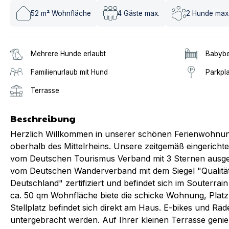
52
m² Wohnfläche
4
Gäste max.
2
Hunde max
Mehrere Hunde erlaubt
Babybe
Familienurlaub mit Hund
Parkpl
Terrasse
Beschreibung
Herzlich Willkommen in unserer schönen Ferienwohnun
oberhalb des Mittelrheins. Unsere zeitgemäß eingerich
vom Deutschen Tourismus Verband mit 3 Sternen ausgeze
vom Deutschen Wanderverband mit dem Siegel "Qualitä
Deutschland" zertifiziert und befindet sich im Souterra
ca. 50 qm Wohnfläche biete die schicke Wohnung, Platz
Stellplatz befindet sich direkt am Haus. E-bikes und Rä
untergebracht werden. Auf Ihrer kleinen Terrasse geni