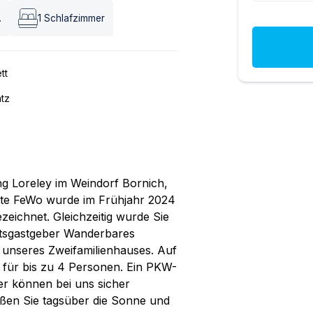
.
1
Schlafzimmer
tt
atz
g Loreley im Weindorf Bornich,
tete FeWo wurde im Frühjahr 2024
ichnet. Gleichzeitig wurde Sie
tsgastgeber Wanderbares
in unseres Zweifamilienhauses. Auf
 für bis zu 4 Personen. Ein PKW-
der können bei uns sicher
eßen Sie tagsüber die Sonne und