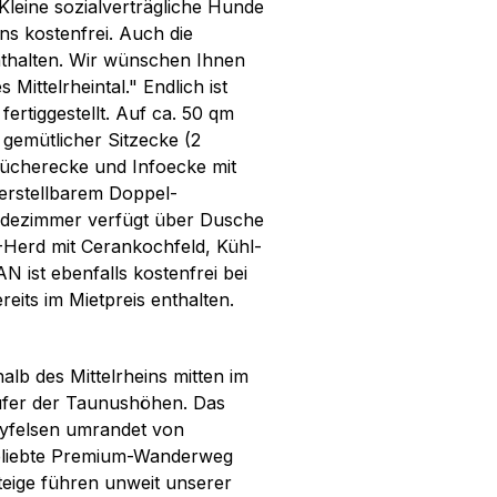
Kleine sozialverträgliche Hunde
uns kostenfrei. Auch die
nthalten. Wir wünschen Ihnen
ittelrheintal." Endlich ist
ertiggestellt. Auf ca. 50 qm
gemütlicher Sitzecke (2
Bücherecke und Infoecke mit
verstellbarem Doppel-
adezimmer verfügt über Dusche
E-Herd mit Cerankochfeld, Kühl-
 ist ebenfalls kostenfrei bei
its im Mietpreis enthalten.
lb des Mittelrheins mitten im
äufer der Taunushöhen. Das
eyfelsen umrandet von
eliebte Premium-Wanderweg
teige führen unweit unserer