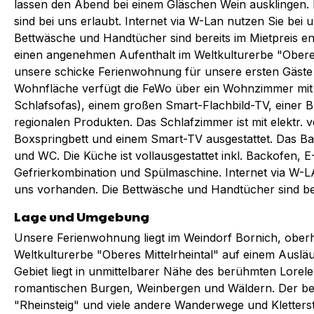
lassen den Abend bei einem Gläschen Wein ausklingen. 
sind bei uns erlaubt. Internet via W-Lan nutzen Sie bei 
Bettwäsche und Handtücher sind bereits im Mietpreis e
einen angenehmen Aufenthalt im Weltkulturerbe "Oberes M
unsere schicke Ferienwohnung für unsere ersten Gäste f
Wohnfläche verfügt die FeWo über ein Wohnzimmer mit 
Schlafsofas), einem großen Smart-Flachbild-TV, einer 
regionalen Produkten. Das Schlafzimmer ist mit elektr. 
Boxspringbett und einem Smart-TV ausgestattet. Das B
und WC. Die Küche ist vollausgestattet inkl. Backofen, 
Gefrierkombination und Spülmaschine. Internet via W-LAN
uns vorhanden. Die Bettwäsche und Handtücher sind bere
Lage und Umgebung
Unsere Ferienwohnung liegt im Weindorf Bornich, oberha
Weltkulturerbe "Oberes Mittelrheintal" auf einem Ausl
Gebiet liegt in unmittelbarer Nähe des berühmten Lorel
romantischen Burgen, Weinbergen und Wäldern. Der b
"Rheinsteig" und viele andere Wanderwege und Kletters