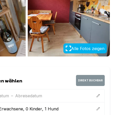
Alle Fotos zeigen
en wählen
DIREKT BUCHBAR
datum
–
Abreisedatum
edit
Erwachsene
,
0
Kinder
,
1
Hund
edit