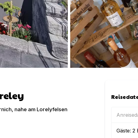
reley
Reisedat
rnich, nahe am Lorelyfelsen
Anreise
Gäste:
2