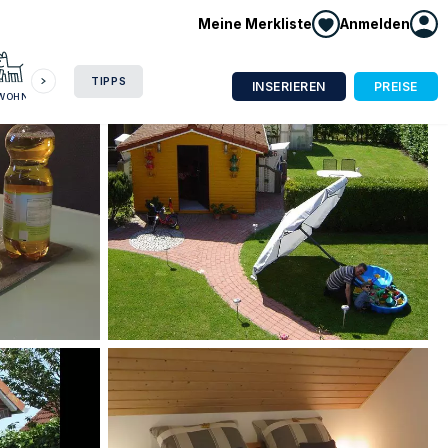
Meine Merkliste
Anmelden
HAUSBOOT
HOTEL
CAMPING
WOHNMOBIL
TIPPS
INSERIEREN
PREISE
NWOHNUNG