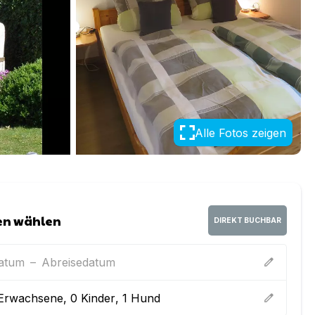
Alle Fotos zeigen
en wählen
DIREKT BUCHBAR
datum
–
Abreisedatum
edit
Erwachsene
,
0
Kinder
,
1
Hund
edit