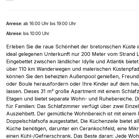
Anreise:
ab
16:00 Uhr
bis
19:00 Uhr
Abreise:
bis
10:00 Uhr
Erleben Sie die raue Schönheit der bretonischen Küste
ideal gelegenen Unterkunft nur 200 Meter vom Strand La 
Eingebettet zwischen ländlicher Idylle und Atlantik biete
über 110 km Wanderwegen und malerischen Küstenpfa
können Sie den beheizten Außenpool genießen, Freunde 
oder Boule herausfordern oder Ihre Kinder auf dem hau
lassen. Dieses 31 m² große Apartment mit einem Schlafz
Etagen und bietet separate Wohn- und Ruhebereiche. Die
für Familien: Das Schlafzimmer verfügt über zwei Einzel
Ausziehbett. Der gemütliche Wohnbereich ist mit einem
Doppelschlafsofa ausgestattet. Die Küchenzeile bietet a
Küche benötigen, darunter ein Cerankochfeld, eine Mikr
einen Kühl-/Gefrierschrank. Das Beste daran: Jede Wohn