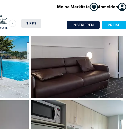
Meine Merkliste
Anmelden
HAUSBOOT
HOTEL
CAMPING
WOHNMOBIL
TIPPS
INSERIEREN
PREISE
NWOHNUNG