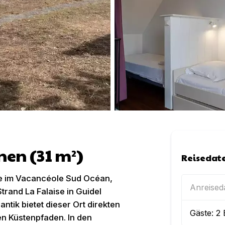
nen (31 m²)
Reisedat
te im Vacancéole Sud Océan,
Anreise
trand La Falaise in Guidel
antik bietet dieser Ort direkten
Gäste:
2
 Küstenpfaden. In den