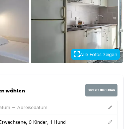
Alle Fotos zeigen
en wählen
DIREKT BUCHBAR
datum
–
Abreisedatum
edit
Erwachsene
,
0
Kinder
,
1
Hund
edit