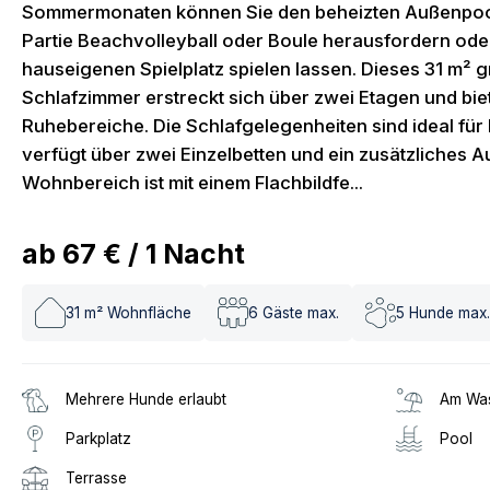
Sommermonaten können Sie den beheizten Außenpool
Partie Beachvolleyball oder Boule herausfordern ode
hauseigenen Spielplatz spielen lassen. Dieses 31 m² 
Schlafzimmer erstreckt sich über zwei Etagen und bi
Ruhebereiche. Die Schlafgelegenheiten sind ideal für
verfügt über zwei Einzelbetten und ein zusätzliches A
Wohnbereich ist mit einem Flachbildfe...
ab
67 €
/
1
Nacht
31
m² Wohnfläche
6
Gäste max.
5
Hunde max.
Mehrere Hunde erlaubt
Am Was
Parkplatz
Pool
Terrasse