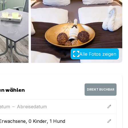
Alle Fotos zeigen
en wählen
DIREKT BUCHBAR
datum
–
Abreisedatum
edit
Erwachsene
,
0
Kinder
,
1
Hund
edit