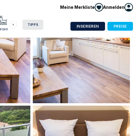
Meine Merkliste
Anmelden
HAUSBOOT
HOTEL
CAMPING
WOHNMOBIL
TIPPS
INSERIEREN
PREISE
NWOHNUNG