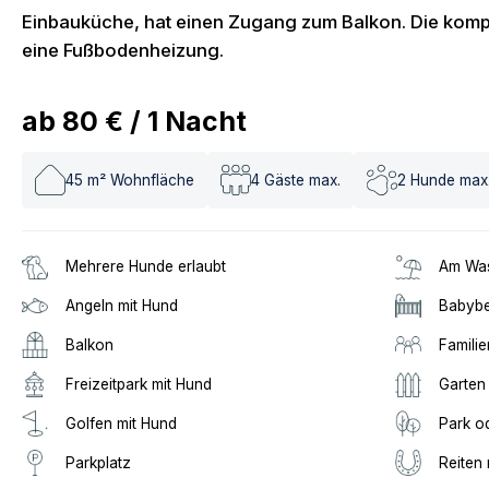
Einbauküche, hat einen Zugang zum Balkon. Die komp
eine Fußbodenheizung.
ab
80 €
/
1
Nacht
45
m² Wohnfläche
4
Gäste max.
2
Hunde max
Mehrere Hunde erlaubt
Am Was
Angeln mit Hund
Babybe
Balkon
Familie
Freizeitpark mit Hund
Garten
Golfen mit Hund
Park o
Parkplatz
Reiten 