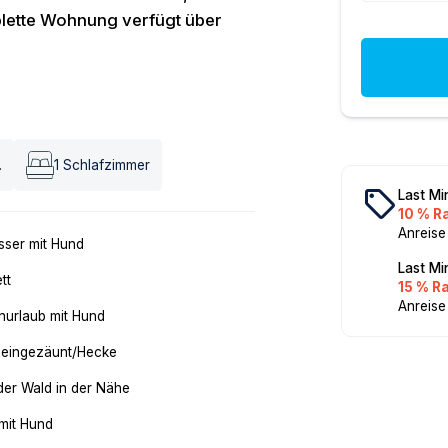
lette Wohnung verfügt über
.
1
Schlafzimmer
local_offer
Last Mi
10 % R
Anreise
ser mit Hund
Last Mi
tt
15 % R
Anreise
nurlaub mit Hund
 eingezäunt/Hecke
der Wald in der Nähe
mit Hund