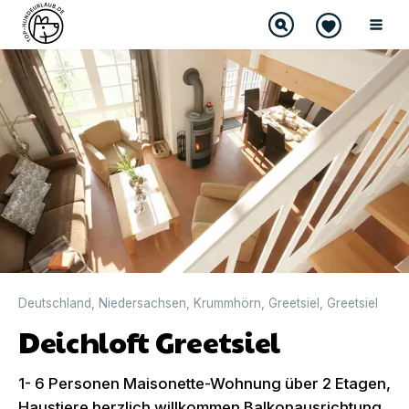
DIREKT BUCHBAR
Deutschland
,
Niedersachsen
,
Krummhörn
,
Greetsiel
,
Greetsiel
Deichloft Greetsiel
1- 6 Personen Maisonette-Wohnung über 2 Etagen,
Haustiere herzlich willkommen Balkonausrichtung