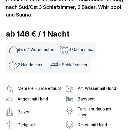
nach Süd/Ost 3 Schlafzimmer, 2 Bäder, Whirlpool
und Sauna
ab
146 €
/
1
Nacht
98
m² Wohnfläche
6
Gäste max.
2
Hunde max.
3
Schlafzimmer
Mehrere Hunde erlaubt
Am Wasser mit Hund
Angeln mit Hund
Babybett
Familienurlaub mit
Balkon
Hund
Parkplatz
Reiten mit Hund