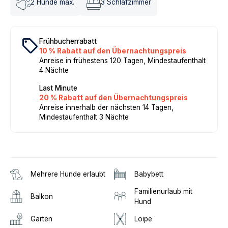
2
Hunde max.
3
Schlafzimmer
local_offer
Frühbucherrabatt
10 % Rabatt auf den Übernachtungspreis
Anreise in frühestens 120 Tagen, Mindestaufenthalt
4 Nächte
Last Minute
20 % Rabatt auf den Übernachtungspreis
Anreise innerhalb der nächsten 14 Tagen,
Mindestaufenthalt 3 Nächte
Mehrere Hunde erlaubt
Babybett
Familienurlaub mit
Balkon
Hund
Garten
Loipe