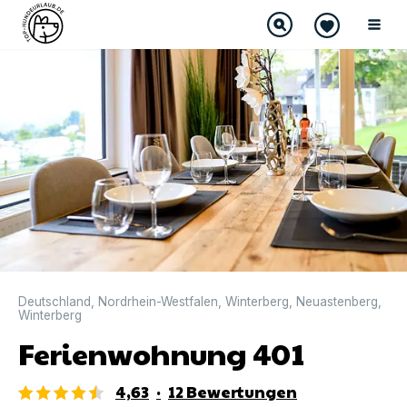
DIREKT BUCHBAR
Deutschland
,
Nordrhein-Westfalen
,
Winterberg
,
Neuastenberg
,
Winterberg
Ferienwohnung 401
4,63
·
12
Bewertungen