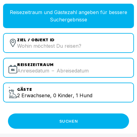
Reisezeitraum und Gästezahl angeben für bessere
Suchergebnisse
ZIEL / OBJEKT ID
REISEZEITRAUM
Anreisedatum
–
Abreisedatum
GÄSTE
2
Erwachsene
,
0
Kinder
,
1
Hund
SUCHEN