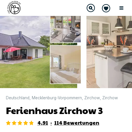
DIREKT BUCHBAR
Deutschland
,
Mecklenburg-Vorpommern
,
Zirchow
,
Zirchow
Ferienhaus Zirchow 3
4,91
·
114
Bewertungen