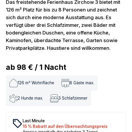
Das freistehende Ferienhaus Zirchow 3 bietet mit
126 m² Platz für bis zu 8 Personen und zeichnet
sich durch eine moderne Ausstattung aus. Es
verfügt über drei Schlafzimmer, zwei Bäder mit
bodengleichen Duschen, eine offene Küche,
Kaminofen, überdachte Terrasse, Garten sowie
Privatparkplätze. Haustiere sind willkommen.
ab
98 €
/
1
Nacht
126
m² Wohnfläche
8
Gäste max.
2
Hunde max.
3
Schlafzimmer
local_offer
Last Minute
15 % Rabatt auf den Übernachtungspreis
Anreise innerhalb der nächsten 3 Tagen