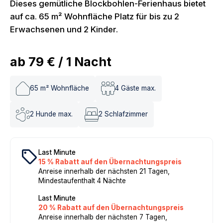
Dieses gemütliche Blockbohlen-Ferienhaus bietet
auf ca. 65 m² Wohnfläche Platz für bis zu 2
Erwachsenen und 2 Kinder.
ab
79 €
/
1
Nacht
65
m² Wohnfläche
4
Gäste max.
2
Hunde max.
2
Schlafzimmer
local_offer
Last Minute
15 % Rabatt auf den Übernachtungspreis
Anreise innerhalb der nächsten 21 Tagen,
Mindestaufenthalt 4 Nächte
Last Minute
20 % Rabatt auf den Übernachtungspreis
Anreise innerhalb der nächsten 7 Tagen,