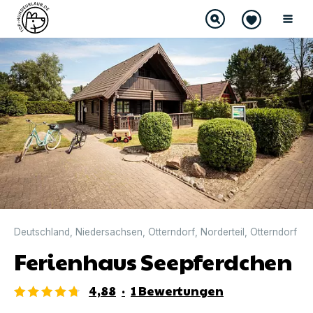
DIREKT BUCHBAR
Deutschland
,
Niedersachsen
,
Otterndorf
,
Norderteil
,
Otterndorf
Ferienhaus Seepferdchen
4,88
·
1
Bewertungen