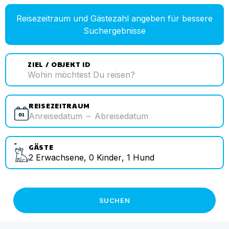
Reisezeitraum und Gästezahl angeben für bessere
Suchergebnisse
ZIEL / OBJEKT ID
REISEZEITRAUM
Anreisedatum
–
Abreisedatum
GÄSTE
2
Erwachsene
,
0
Kinder
,
1
Hund
SUCHEN