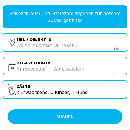
Reisezeitraum und Gästezahl angeben für bessere
Suchergebnisse
ZIEL / OBJEKT ID
cancel
REISEZEITRAUM
Anreisedatum
–
Abreisedatum
GÄSTE
2
Erwachsene
,
0
Kinder
,
1
Hund
SUCHEN