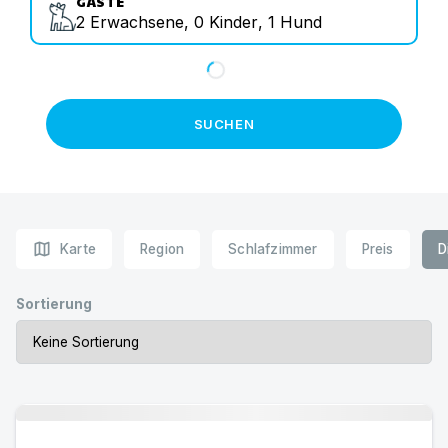
GÄSTE
2
Erwachsene
,
0
Kinder
,
1
Hund
SUCHEN
map
Karte
Region
Schlafzimmer
Preis
D
Sortierung
Urlaub mit Hund