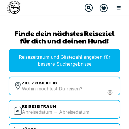
Finde dein nächstes Reiseziel
für dich und deinen Hund!
Reisezeitraum und Gästezahl angeben für
bessere Suchergebnisse
ZIEL / OBJEKT ID
cancel
REISEZEITRAUM
Anreisedatum
–
Abreisedatum