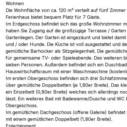
Wohnen
Die Wohnfläche von ca. 120 m² verteilt auf fünf Zimmer 
Ferienhaus bietet bequem Platz für 7 Gäste.
Im Erdgeschoss befindet sich das große Wohnzimmer mi
haben Sie Zugang auf die großzügige Terrasse / Garte
Gartenliegen. Der Garten ist eingezäunt und bietet damit
und / oder Hunde. Die Küche ist voll ausgestattet und d
gemütliche Barhocker als Sitzgelegenheit. Die gemütliche
für gemeinsame TV- oder Spieleabende. Des weiteren bie
sieben Personen. Außerdem befindet sich ein Duschbad
Hauswirtschaftsraum mit einer Waschmaschine (kostenlo
Im ersten Obergeschoss befinden sich drei Schlafzimme
über gemütliche Doppelbetten (je 1,80er Breite). Das kl
ein Einzelbett (0,80er Breite) welches sich allerdings n
lässt. Ein weiteres Bad mit Badewanne/Dusche und WC k
Obergeschoss.
Im gemütlichen Dachgeschoss (offene Galerie) befindet 
mit einem gemütlichen Doppelbett (1,80er Breite).
Entertainment