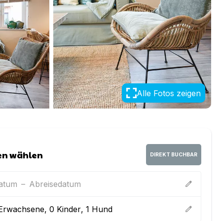
Alle Fotos zeigen
en wählen
DIREKT BUCHBAR
datum
–
Abreisedatum
edit
Erwachsene
,
0
Kinder
,
1
Hund
edit