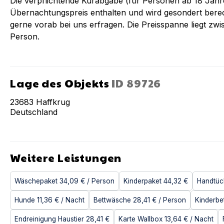
Die verpflichtende Kurabgabe (für Personen ab 18 Jahren
Übernachtungspreis enthalten und wird gesondert berec
gerne vorab bei uns erfragen. Die Preisspanne liegt zwi
Person.
Lage des Objekts
ID
89726
23683
Haffkrug
Deutschland
Weitere Leistungen
Wäschepaket
34,09 €
/ Person
Kinderpaket
44,32 €
Handtüc
Hunde
11,36 €
/ Nacht
Bettwäsche
28,41 €
/ Person
Kinderbe
Endreinigung Haustier
28,41 €
Karte Wallbox
13,64 €
/ Nacht