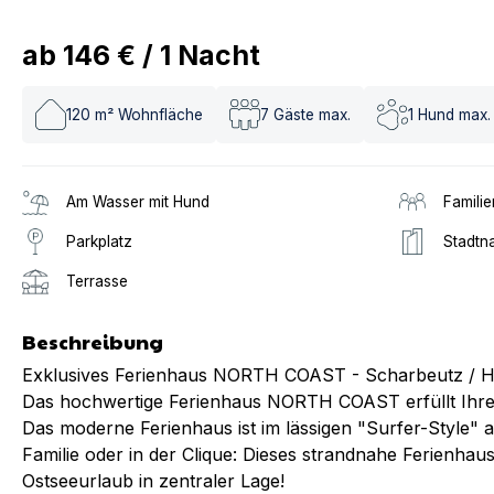
ab
146 €
/
1
Nacht
120
m² Wohnfläche
7
Gäste max.
1
Hund max.
Am Wasser mit Hund
Familie
Parkplatz
Stadtn
Terrasse
Beschreibung
Exklusives Ferienhaus NORTH COAST - Scharbeutz / H
Das hochwertige Ferienhaus NORTH COAST erfüllt Ihre
Das moderne Ferienhaus ist im lässigen "Surfer-Style" au
Familie oder in der Clique: Dieses strandnahe Ferienhaus
Ostseeurlaub in zentraler Lage!