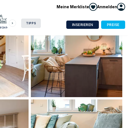
Meine Merkliste
Anmelden
HAUSBOOT
HOTEL
CAMPING
WOHNMOBIL
TIPPS
INSERIEREN
PREISE
NWOHNUNG