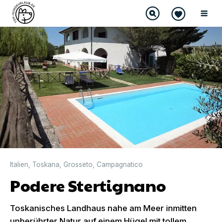
Italien
,
Toskana
,
Grosseto
,
Campagnatico
Podere Stertignano
Toskanisches Landhaus nahe am Meer inmitten
unberührter Natur auf einem Hügel mit tollem