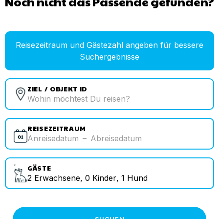
Noch nicht das Passende gefunden?
Reisezeitraum und Gästezahl angeben für bessere
Suchergebnisse
ZIEL / OBJEKT ID
REISEZEITRAUM
Anreisedatum
–
Abreisedatum
GÄSTE
2
Erwachsene
,
0
Kinder
,
1
Hund
SUCHEN