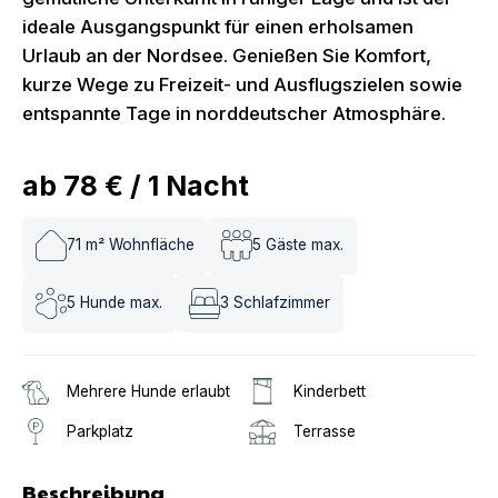
ideale Ausgangspunkt für einen erholsamen
Urlaub an der Nordsee. Genießen Sie Komfort,
kurze Wege zu Freizeit- und Ausflugszielen sowie
entspannte Tage in norddeutscher Atmosphäre.
ab
78 €
/
1
Nacht
71
m² Wohnfläche
5
Gäste max.
5
Hunde max.
3
Schlafzimmer
Mehrere Hunde erlaubt
Kinderbett
Parkplatz
Terrasse
Beschreibung