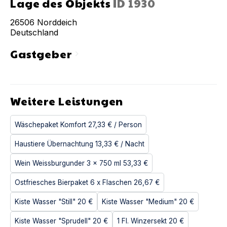
Lage des Objekts
ID
1930
26506
Norddeich
Deutschland
Gastgeber
chevron_right
Weitere Leistungen
Wäschepaket Komfort
27,33 €
/ Person
Haustiere Übernachtung
13,33 €
/ Nacht
Wein Weissburgunder 3 x 750 ml
53,33 €
Ostfriesches Bierpaket 6 x Flaschen
26,67 €
Kiste Wasser "Still"
20 €
Kiste Wasser "Medium"
20 €
Kiste Wasser "Sprudell"
20 €
1 Fl. Winzersekt
20 €